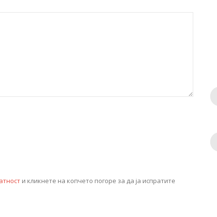
атност
и кликнете на копчето погоре за да ја испратите